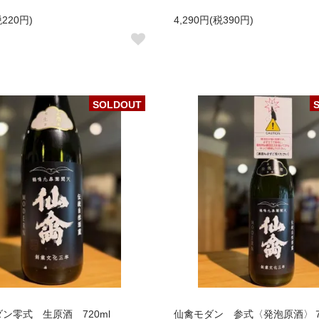
税220円)
4,290円(税390円)
SOLDOUT
ン零式 生原酒 720ml
仙禽モダン 参式〈発泡原酒〉７