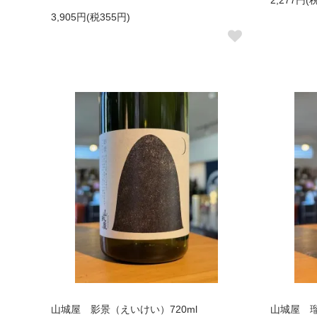
2,277円(
3,905円(税355円)
山城屋 影景（えいけい）720ml
山城屋 瑠