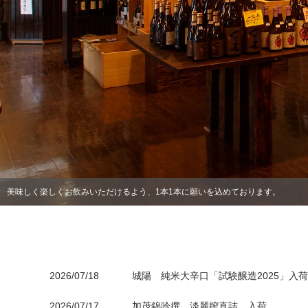
美味しく楽しくお飲みいただけるよう、1本1本に願いを込めております。
2026/07/18
城陽 純米大辛口「試験醸造2025」入荷
NEWS
2026/07/17
加茂錦吟撰 淡麗搾直詰 入荷