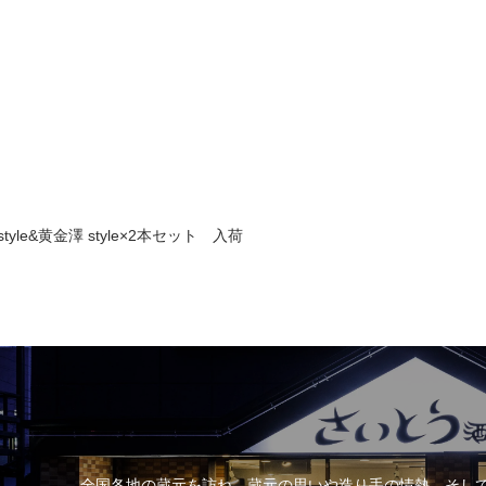
和 style&黄金澤 style×2本セット 入荷
全国各地の蔵元を訪ね、蔵元の思いや造り手の情熱、そし