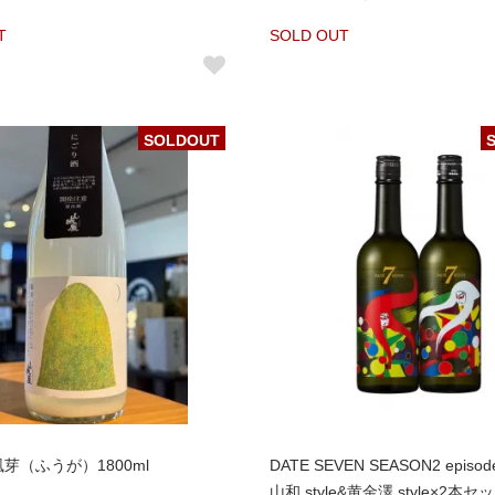
T
SOLD OUT
SOLDOUT
芽（ふうが）1800ml
DATE SEVEN SEASON2 episod
山和 style&黄金澤 style×2本セ