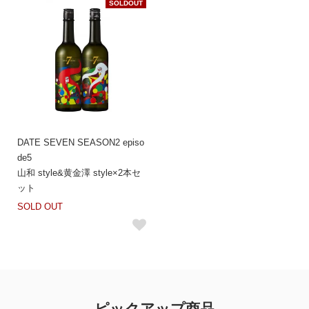
SOLDOUT
DATE SEVEN SEASON2 episo
de5
山和 style&黄金澤 style×2本セ
ット
SOLD OUT