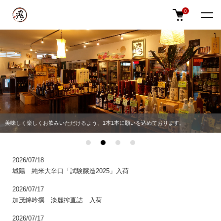
0
美味しく楽しくお飲みいただけるよう、1本1本に願いを込めております。
2026/07/18
NEWS
城陽 純米大辛口「試験醸造2025」入荷
2026/07/17
加茂錦吟撰 淡麗搾直詰 入荷
2026/07/17