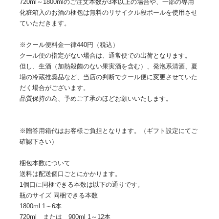
720ml～1800mlのご注文本数が3本以上の場合や、一部の専用
化粧箱入のお酒の梱包は無料のリサイクル段ボールを使用させ
ていただきます。
※クール便料金一律440円（税込）
クール便の指定がない場合は、通常便での出荷となります。
但し、生酒（加熱殺菌のない果実酒を含む）、発泡系清酒、夏
場の冷蔵推奨品など、当店の判断でクール便に変更させていた
だく場合がございます。
品質保持の為、予めご了承のほどお願いいたします。
※贈答用箱代はお客様ご負担となります。（ギフト設定にてご
確認下さい）
梱包本数について
送料は配送個口ごとにかかります。
1個口に同梱できる本数は以下の通りです。
瓶のサイズ 同梱できる本数
1800ml 1～6本
720ml または 900ml 1～12本